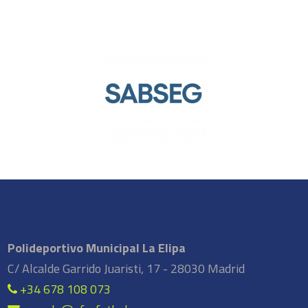
Polideportivo Municipal La Elipa
C/ Alcalde Garrido Juaristi, 17 - 28030 Madrid
+34 678 108 073