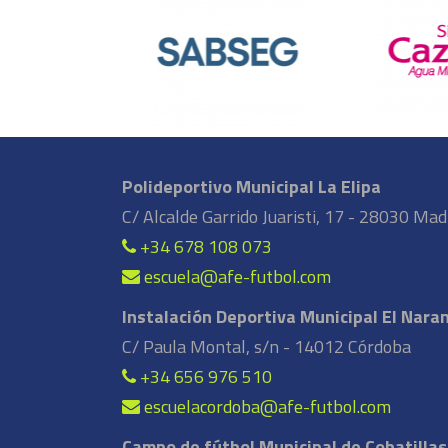
Polideportivo Municipal La Elipa
C/ Alcalde Garrido Juaristi, 17 - 28030 Mad
+34 678 108 073
escuela@afe-futbol.com
Instalación Deportiva Municipal El Nara
C/ Paula Montal, s/n - 14012 Córdoba
+34 656 976 510
escuelacordoba@afe-futbol.com
Campo de fútbol Municipal de Cobatillas