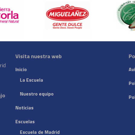
Visita nuestra web
Po
rid
Inicio
Av
La Escuela
Po
Nuestro equipo
njo
Po
Noticias
Escuelas
Escuela de Madrid