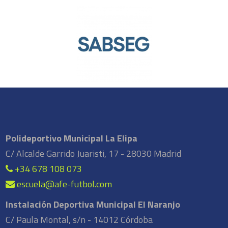
Polideportivo Municipal La Elipa
C/ Alcalde Garrido Juaristi, 17 - 28030 Madrid
+34 678 108 073
escuela@afe-futbol.com
Instalación Deportiva Municipal El Naranjo
C/ Paula Montal, s/n - 14012 Córdoba